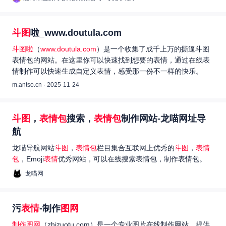
斗图
啦_www.doutula.com
斗图啦
（
www.doutula.com
）是一个收集了成千上万的撕逼斗图
表情包的网站。在这里你可以快速找到想要的表情，通过在线表
情制作可以快速生成自定义表情，感受那一份不一样的快乐。
m.antso.cn · 2025-11-24
斗图
，
表情包
搜索，
表情包
制作网站-龙喵网址导
航
龙喵导航网站
斗图
，
表情包
栏目集合互联网上优秀的
斗图
，
表情
包
，Emoji
表情
优秀网站，可以在线搜索表情包，制作表情包。
龙喵网
污
表情
-制作
图网
制作图网
（zhizuotu.com）是一个专业图片在线制作网站，提供