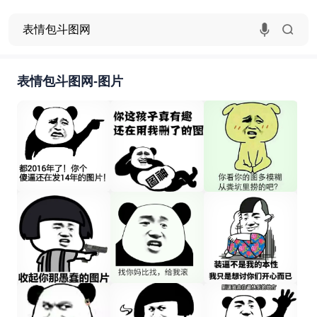
表情包斗图网-图片