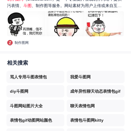
污表情、
斗图
、制作图等服务。网站素材为用户上传或来自互联
网，若发现权利被侵害，请联系QQ：631745850。
制作图网
相关搜索
骂人专用斗图表情包
我爱斗图网
diy斗图网
成年异性聊天动态表情包gif
斗图网站图片大全
聊天表情包网
表情包gif动图网站颜色
表情包斗图网kitty