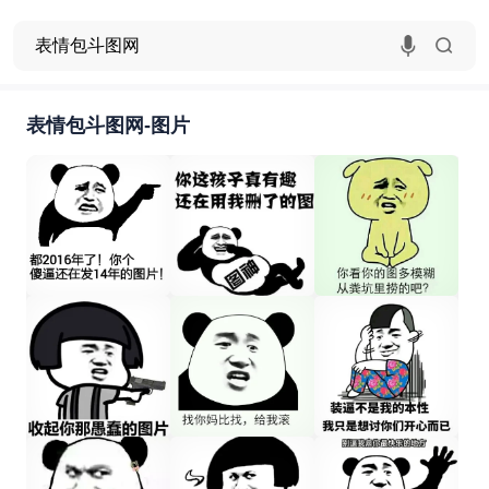
表情包斗图网-图片