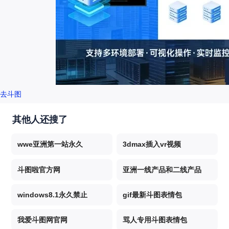
去斗图
其他人还搜了
wwe亚洲第一站永久
3dmax插入vr视频
斗图啦官方网
亚洲一线产品和二线产品
windows8.1永久禁止
gif最新斗图表情包
我爱斗图网官网
骂人专用斗图表情包