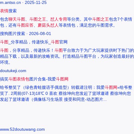
m.antso.cn · 2025-11-25
表情
搜索
包含
聊天斗图
、
斗图之王
、
怼人专用
等分类。其中
斗图之王
包含7个表情
包，还有
斗图应答
、
蘑菇头怼人
等表情包，满足您的斗图需求。
搜狗图片搜索 · 2026-08-01
斗图
_分享精品，传递快乐_
斗图
官网
斗图
，分享精品，传递快乐！
斗图
平台致力于为广大玩家提供时下热门的
精品下载，以及最新的攻略资讯。打造精品斗图平台，为玩家创造最好的
环境。
doutukeji.com
搞笑
斗图表情包
图片合集-我爱
斗图网
给爷整笑了（绿色青蛙腹语手偶造型）转载请注明：我爱
斗图网
»给爷整
笑了. 2周前(07-13)18℃ 0 喜欢 蔡徐坤向您发起了篮球邀请 蔡徐坤向您
发起了篮球邀请（偶像练习生场景 接受和同意-动态图片...
www.52doutuwang.com