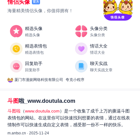
情侣头像
官方
海量精美情侣头像，你值得拥有！
精选头像
头像分类
精选头像
头像分类
精选表情包
情话大全
精选表情包
情话大全
回复助手
聊天实战
回复助手
聊天实战文章
厦门市漫娱网络科技有限公司
夸克小程序
斗图
啦_www.doutula.com
斗图啦
（
www.doutula.com
）是一个收集了成千上万的撕逼斗图
表情包的网站。在这里你可以快速找到想要的表情，通过在线表
情制作可以快速生成自定义表情，感受那一份不一样的快乐。
m.antso.cn · 2025-11-24