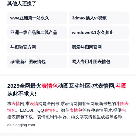
其他人还搜了
wwe亚洲第一站永久
3dmax插入vr视频
亚洲一线产品和二线产品
windows8.1永久禁止
斗图啦官方网
我爱斗图网官网
gif最新斗图表情包
骂人专用斗图表情包
2025全网最火
表情包
动图互动社区-求表情网,
斗图
从此不求人!
求
表情
网,求
表情
网是全网最.求表情网拥有全网最新最热的
斗图表
情包
、EMOJI、QQ
表情包
、微信
表情包
等各种表情图片,提供
包
括表情包下载、表情包制作神器、纯文字表情包生成器等各种
表...
qiubiaoqing.com