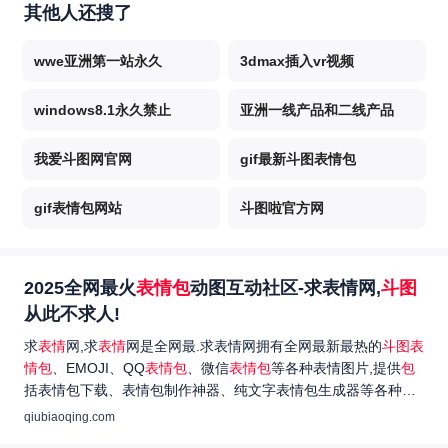
其他人还搜了
wwe亚洲第一站永久
3dmax插入vr视频
windows8.1永久禁止
亚洲一线产品和二线产品
我爱斗图网官网
gif最新斗图表情包
gif表情包网站
斗图啦官方网
2025全网最火
表情包
动图互动社区-求表情网,
斗图
从此不求人!
求
表情
网,求
表情
网是全网最.求表情网拥有全网最新最热的
斗图表
情包
、EMOJI、QQ
表情包
、微信
表情包
等各种表情图片,提供
包
括表情包下载、表情包制作神器、纯文字表情包生成器等各种
表...
qiubiaoqing.com