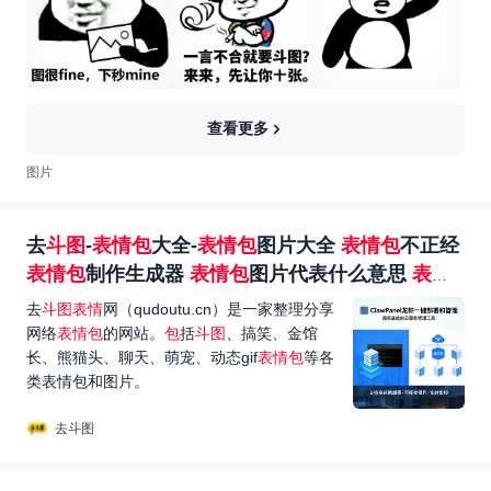
查看更多
图片
去
斗图
-
表情包
大全-
表情包
图片大全
表情包
不正经
表情包
制作生成器
表情包
图片代表什么意思
表情
包
抽象
表情包
搞笑 沙雕-优质
表情包
尽在去...
去
斗图表情
网（qudoutu.cn）是一家整理分享
网络
表情包
的网站。
包
括
斗图
、搞笑、金馆
长、熊猫头、聊天、萌宠、动态gif
表情包
等各
类表情包和图片。
去斗图