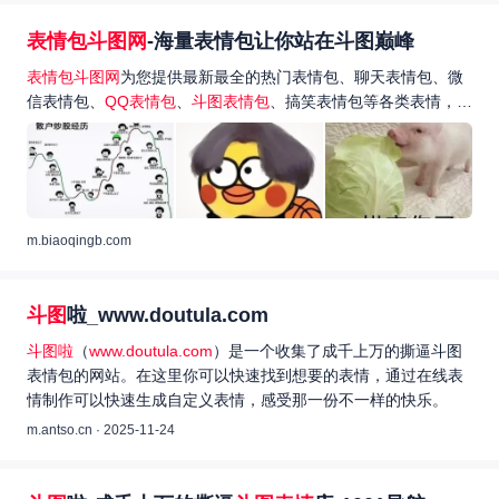
表情包斗图网
-海量表情包让你站在斗图巅峰
表情包斗图网
为您提供最新最全的热门表情包、聊天表情包、微
信表情包、
QQ表情包
、
斗图表情包
、搞笑表情包等各类表情，让
你站在斗图巅峰。
m.biaoqingb.com
斗图
啦_www.doutula.com
斗图啦
（
www.doutula.com
）是一个收集了成千上万的撕逼斗图
表情包的网站。在这里你可以快速找到想要的表情，通过在线表
情制作可以快速生成自定义表情，感受那一份不一样的快乐。
m.antso.cn · 2025-11-24