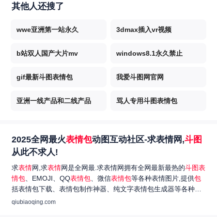
其他人还搜了
wwe亚洲第一站永久
3dmax插入vr视频
b站双人国产大片mv
windows8.1永久禁止
gif最新斗图表情包
我爱斗图网官网
亚洲一线产品和二线产品
骂人专用斗图表情包
2025全网最火
表情包
动图互动社区-求表情网,
斗图
从此不求人!
求
表情
网,求
表情
网是全网最.求表情网拥有全网最新最热的
斗图表
情包
、EMOJI、QQ
表情包
、微信
表情包
等各种表情图片,提供
包
括表情包下载、表情包制作神器、纯文字表情包生成器等各种
表...
qiubiaoqing.com