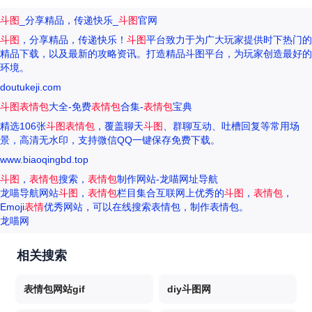
斗图
_分享精品，传递快乐_
斗图
官网
斗图
，分享精品，传递快乐！
斗图
平台致力于为广大玩家提供时下热门的
精品下载，以及最新的攻略资讯。打造精品斗图平台，为玩家创造最好的
环境。
doutukeji.com
斗图表情包
大全-免费
表情包
合集-
表情包
宝典
精选106张
斗图表情包
，覆盖聊天
斗图
、群聊互动、吐槽回复等常用场
景，高清无水印，支持微信QQ一键保存免费下载。
www.biaoqingbd.top
斗图
，
表情包
搜索，
表情包
制作网站-龙喵网址导航
龙喵导航网站
斗图
，
表情包
栏目集合互联网上优秀的
斗图
，
表情包
，
Emoji
表情
优秀网站，可以在线搜索表情包，制作表情包。
龙喵网
相关搜索
表情包网站gif
diy斗图网