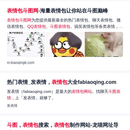
表情包斗图网
-海量表情包让你站在斗图巅峰
表情包斗图网
为您提供最新最全的热门表情包、聊天表情包、微
信表情包、
QQ表情包
、
斗图表情包
、搞笑表情包等各类表情，让
你站在斗图巅峰。
m.biaoqingb.com
热门表情_发表情，
表情包
大全fabiaoqing.com
发表情（fabiaoqing.com）是最大的
表情包网站
。找聊天
斗图表
情
，上「发表情」就够了。
发表情
斗图
，
表情包
搜索，
表情包
制作网站-龙喵网址导